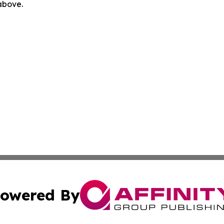
 above.
owered By