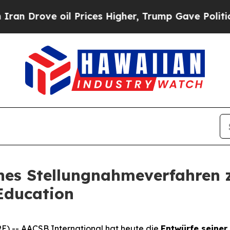
ve oil Prices Higher, Trump Gave Politically Co
ches Stellungnahmeverfahren 
Education
) -- AACSB International hat heute die
Entwürfe seiner