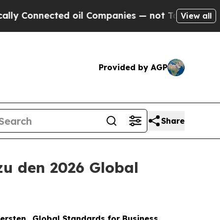
nnected oil Companies — not Taxpayers — the Cha
View all
Provided by AGP
Share
zu den 2026 Global
 ersten „Global Standards for Business