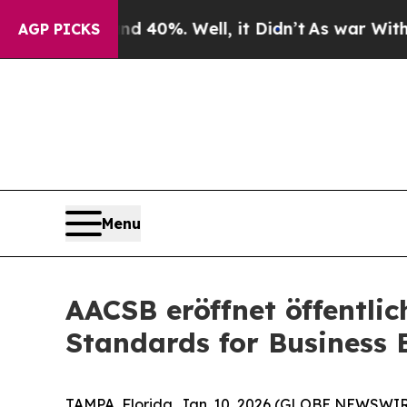
round 40%. Well, it Didn’t
As war With Iran Dro
AGP PICKS
Menu
AACSB eröffnet öffentli
Standards for Business 
TAMPA, Florida, Jan. 10, 2026 (GLOBE NEWSWIRE